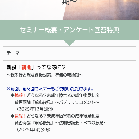
期～
セミナー概要・アンケート回答特典
テーマ
新設「
補助
」ってなあに？
～親孝行と親なき後対策、準備の転換期～
※前回、前々回セミナーもご視聴いただけます。
◆
続報！
どうなる？未成年障害者の成年後見制度
賛否両論『親心後見』～パブリックコメント～
（2025年12月公開）
◆
速報！
どうなる？未成年障害者の成年後見制度
賛否両論『親心後見』～法制審議会・３つの意見～
（2025年6月公開）