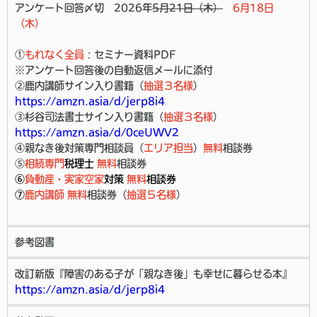
アンケート回答〆切 2026年
5月21日（木）
6月18日
（木）
①
もれなく全員
：セミナー資料PDF
※アンケート回答後の自動返信メールに添付
②鹿内講師サイン入り書籍（
抽選３名様
）
https://amzn.asia/d/jerp8i4
③杉谷司法書士サイン入り書籍（
抽選３名様
）
https://amzn.asia/d/0ceUWV2
④親なき後対策専門相談員（
エリア担当
）
無料
相談券
⑤
相続専門
税理士
無料
相談券
⑥
負動産・実家空家
対策
無料
相談券
⑦
鹿内講師 無料
相談券（
抽選５名様
）
参考図書
改訂新版『障害のある子が「親なき後」も幸せに暮らせる本』
https://amzn.asia/d/jerp8i4